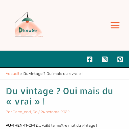
Aller
Navigation
Main
au
de
contenu
l’article
Menu
Accueil
»
Du vintage ? Oui mais du « vrai » !
Du vintage ? Oui mais du
« vrai » !
Par
Deco_and_So
/
24 octobre 2022
AU-THEN-TI-CI-TE
…. Voilà le maître mot du vintage !