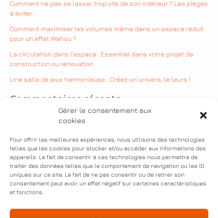
Comment ne pas se lasser trop vite de son intérieur ? Les pièges
à éviter :
Comment maximiser les volumes même dans un espace réduit
pour un effet Wahou ?
La circulation dans l’espace : Essentiel dans votre projet de
construction ou rénovation
Une salle de jeux harmonieuse : Créez un univers, le leurs !
Commentaires récents
Gérer le consentement aux
cookies
Aucun commentaire à afficher.
Pour offrir les meilleures expériences, nous utilisons des technologies
telles que les cookies pour stocker et/ou accéder aux informations des
appareils. Le fait de consentir à ces technologies nous permettra de
Mentions légales
traiter des données telles que le comportement de navigation ou les ID
uniques sur ce site. Le fait de ne pas consentir ou de retirer son
Politique de confidentialité
consentement peut avoir un effet négatif sur certaines caractéristiques
Politique de cookies (UE)
et fonctions.
Conditions générales de vente